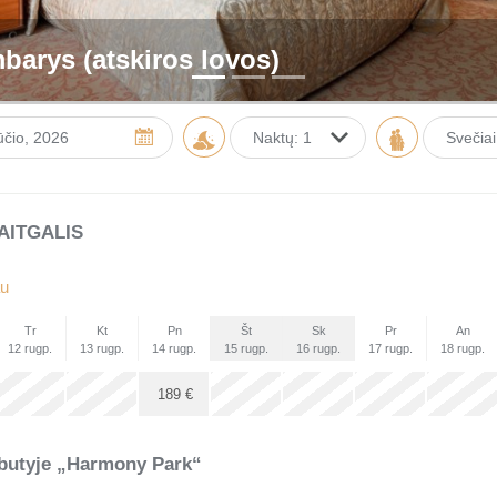
mbarys (atskiros lovos)
Sveči
Rugpjūčio
2026
An
Tr
Kt
Pn
Št
Sk
28
29
30
31
1
2
AITGALIS
4
5
6
7
8
9
au
11
12
13
14
15
16
Tr
Kt
Pn
Št
Sk
Pr
An
18
19
20
21
22
23
12 rugp.
13 rugp.
14 rugp.
15 rugp.
16 rugp.
17 rugp.
18 rugp.
25
26
27
28
29
30
x
x
x
x
x
x
189
€
1
2
3
4
5
6
ešbutyje „Harmony Park“