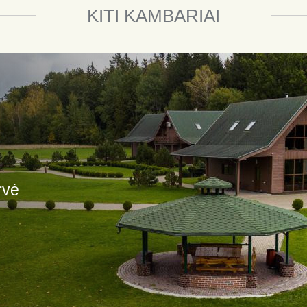
KITI KAMBARIAI
rvė