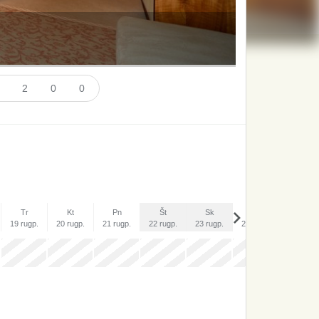
ai
2
0
0
Tr
Kt
Pn
Št
Sk
Pr
An
19 rugp.
20 rugp.
21 rugp.
22 rugp.
23 rugp.
24 rugp.
25 rugp.
x
x
x
x
x
x
x