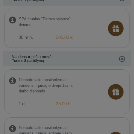
Turime
1
pasiūlymų
SPA ritualas "Detox&balance"
dviems
90 min.
205.00 €
Vandens ir pirčių erdvė
Turime
8
pasiūlymų
Neriboto laiko apsilankymas
vandens ir pirčių erdvėje 1asm.
darbo dienomis
1 d.
26.00 €
Neriboto laiko apsilankymas
vandens ir pirčių erdvėje 2asm.