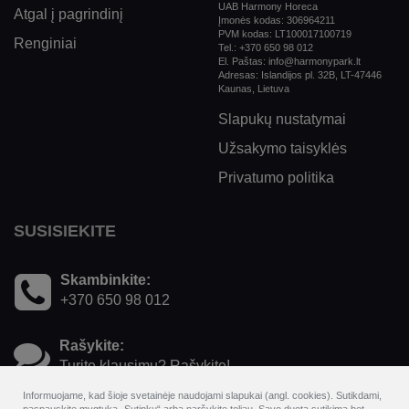
UAB Harmony Horeca
Atgal į pagrindinį
Įmonės kodas: 306964211
PVM kodas: LT100017100719
Renginiai
Tel.: +370 650 98 012
El. Paštas: info@harmonypark.lt
Adresas: Islandijos pl. 32B, LT-47446
Kaunas, Lietuva
Slapukų nustatymai
Užsakymo taisyklės
Privatumo politika
SUSISIEKITE
Skambinkite:
+370 650 98 012
Rašykite:
Turite klausimų? Rašykite!
Informuojame, kad šioje svetainėje naudojami slapukai (angl. cookies). Sutikdami,