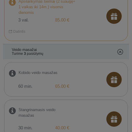
Apsilankymas šeimai (2 suaugę+
1 vaikas iki 14m.) visomis
dienomis
3 val.
85.00 €
Dalintis
Veido masažai
Turime
3
pasiūlymų
Kobido veido masažas
60 min.
65.00 €
Stangrinamasis veido
masažas
30 min.
40.00 €