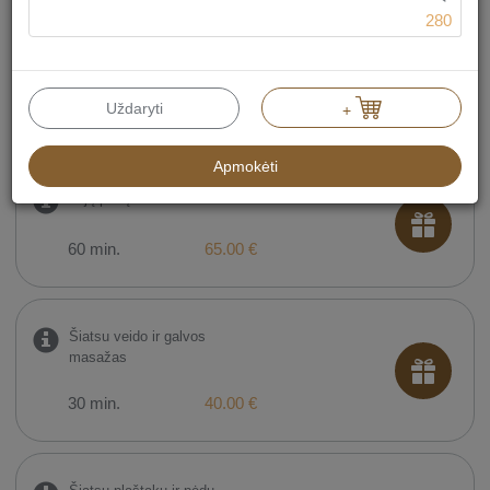
280
Ajurvedinis kūno
masažas
Uždaryti
90 min.
95.00 €
+
Apmokėti
Tajų pėdų masažas
60 min.
65.00 €
Šiatsu veido ir galvos
masažas
30 min.
40.00 €