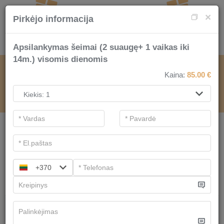
×
Pirkėjo informacija
Apsilankymas šeimai (2 suaugę+ 1 vaikas iki
14m.) visomis dienomis
SPA PASLAUGOMS
Kaina:
85.00
€
.
Dovanų kuponų taisyklės
Pagrindiniai filtrai
SPA kategorijos
+370
Ieškoti
Egzotiški masažai
Turime
4
pasiūlymų