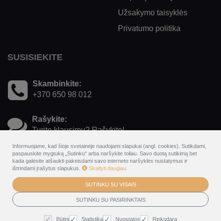
Užsakymo taisyklės
Privatumo politika
SUSISIEKITE
Skambinkite:
+370 650 98 012
Rašykite:
Turite klausimų? Rašykite!
Informuojame, kad šioje svetainėje naudojami slapukai (angl. cookies). Sutikdami,
paspauskite mygtuką „Sutinku“ arba naršykite toliau. Savo duotą sutikimą bet
kada galėsite atšaukti pakeisdami savo interneto naršyklės nustatymus ir
ištrindami įrašytus slapukus.
Skaityti daugiau
SUTINKU SU VISAIS
© 2026
Harmony Park - rezervavimo internetu ir dovanų kuponų
sistema
SUTINKU SU PASIRINKTAIS
. Visos teisės saugomos
BookingRobot 2.0
Būtini
Statistika
Nuostatos
Rinkodara