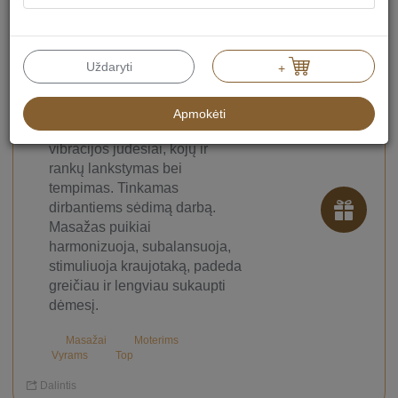
Ajurvedinis kūno
masažas
Uždaryti
+
90 min.
95.00 €
Masažo metu naudojami
Apmokėti
glostymo, trynimo, maigymo,
vibracijos judesiai, kojų ir
rankų lankstymas bei
tempimas. Tinkamas
dirbantiems sėdimą darbą.
Masažas puikiai
harmonizuoja, subalansuoja,
stimuliuoja kraujotaką, padeda
greičiau ir lengviau sukaupti
dėmesį.
Masažai
Moterims
Vyrams
Top
Dalintis