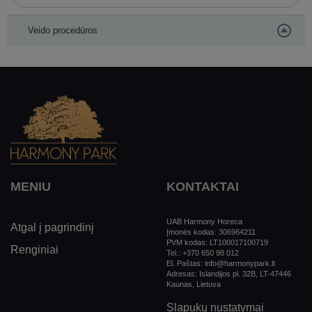
Veido procedūros
MENIU
KONTAKTAI
UAB Harmony Horeca
Atgal į pagrindinį
Įmonės kodas: 306964211
PVM kodas: LT100017100719
Renginiai
Tel.: +370 650 98 012
El. Paštas: info@harmonypark.lt
Adresas: Islandijos pl. 32B, LT-47446
Kaunas, Lietuva
Slapukų nustatymai