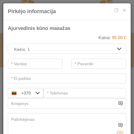
×
Pirkėjo informacija
Ajurvedinis kūno masažas
Kaina:
95.00
€
SPA PASLAUGOMS
.
Dovanų kuponų taisyklės
Pagrindiniai filtrai
SPA kategorijos
+370
Ieškoti
Egzotiški masažai
Turime
4
pasiūlymų
280